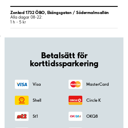
Zonkod 1732 ÖBO, Ekängsgatan / Södermalmsallén
Alla dagar 08-22:
1 h - 5 kr
;
Betalsätt för
korttidssparkering
Visa
MasterCard
Shell
Circle K
St1
OKQ8