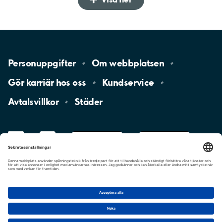
Personuppgifter
Om
webbplatsen
Gör karriär hos
oss
Kundservice
Avtalsvillkor
Städer
LinkedIn
YouTube
App
Store
Google
Play
aimo
Aimo
Charge
Cookie-inställningar