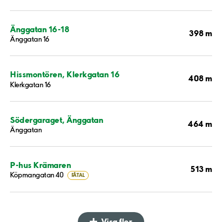
Änggatan 16-18
398 m
Änggatan 16
Hissmontören, Klerkgatan 16
408 m
Klerkgatan 16
Södergaraget, Änggatan
464 m
Änggatan
P-hus Krämaren
513 m
Köpmangatan 40
FÅTAL
Visa fler