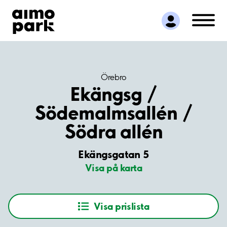
Hitta parkering
Samarbete
Kundservice
Om Aimo Park
Örebro
Ekängsg /
Södemalmsallén /
Södra allén
Ekängsgatan 5
Visa på karta
Visa prislista