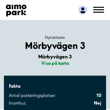
Hitta parkering
Samarbete
Kundservice
Om Aimo Park
Nynäshamn
Mörbyvägen 3
Mörbyvägen 3
Visa på karta
Fakta
10
Antal parkeringsplatser:
Nej
Inomhus: