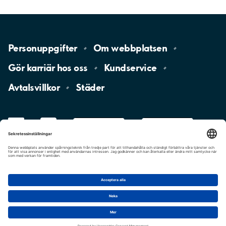
Personuppgifter
Om
webbplatsen
Gör karriär hos
oss
Kundservice
Avtalsvillkor
Städer
LinkedIn
YouTube
App
Store
Google
Play
aimo
Aimo
Charge
Cookie-inställningar