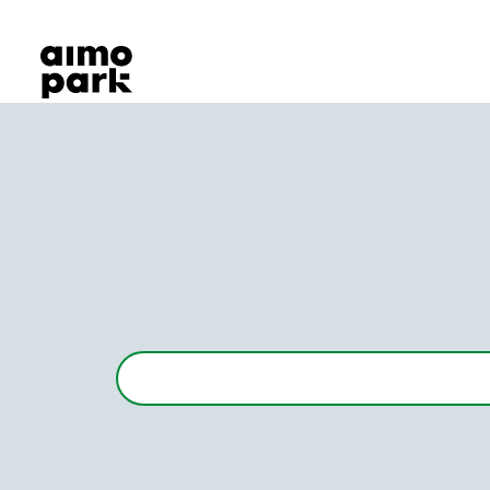
Våra produkter
Hitta parkering
Samarbete
Kundservice
Om Aimo Park