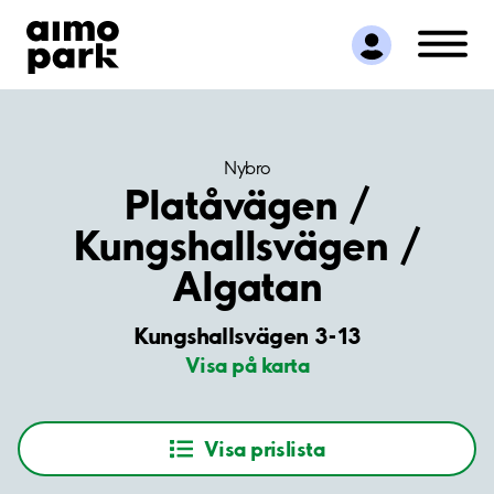
Hitta parkering
Samarbete
Kundservice
Om Aimo Park
Nybro
Platåvägen /
Kungshallsvägen /
Algatan
Kungshallsvägen 3-13
Visa på karta
Visa prislista