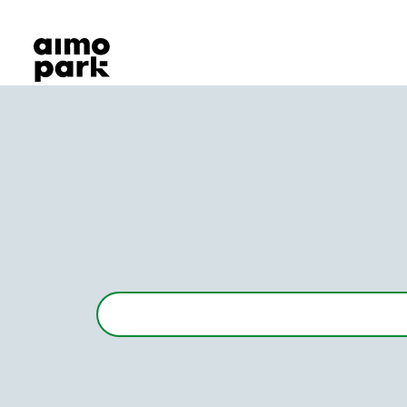
Våra produkter
Hitta parkering
Samarbete
Kundservice
Om Aimo Park