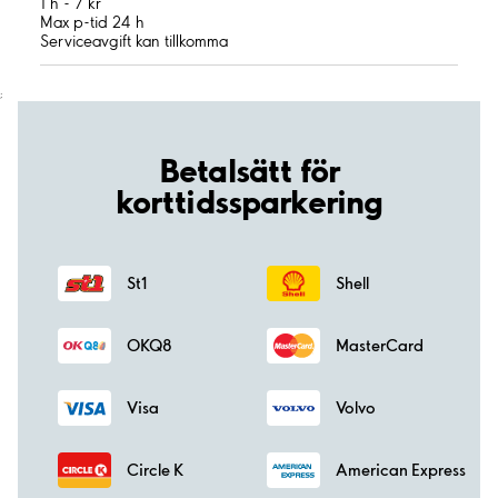
1 h - 7 kr
Max p-tid 24 h
Serviceavgift kan tillkomma
;
Betalsätt för
korttidssparkering
St1
Shell
OKQ8
MasterCard
Visa
Volvo
Circle K
American Express