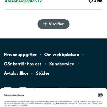
1,33 km
Ahrenbergsgatan 12
Visa fler
Personuppgifter
Om
webbplatsen
Gör karriär hos
oss
Kundservice
Avtalsvillkor
Städer
LinkedIn
YouTube
App
Store
Google
Play
aimo
Aimo
Charge