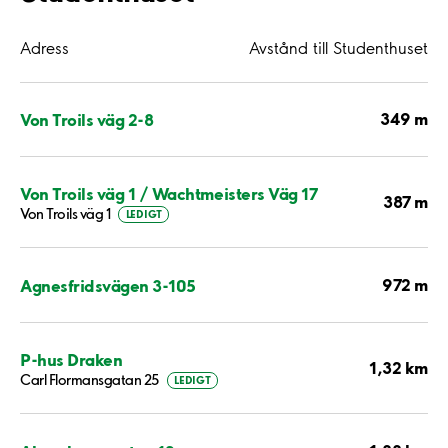
Adress
Avstånd till Studenthuset
349 m
Von Troils väg 2-8
Von Troils väg 1 / Wachtmeisters Väg 17
387 m
Von Troils väg 1
LEDIGT
972 m
Agnesfridsvägen 3-105
P-hus Draken
1,32 km
Carl Flormansgatan 25
LEDIGT