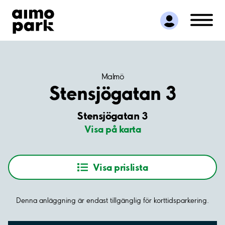
Hitta parkering
Samarbete
Kundservice
Om Aimo Park
Malmö
Stensjögatan 3
Stensjögatan 3
Visa på karta
Visa prislista
Denna anläggning är endast tillgänglig för korttidsparkering.