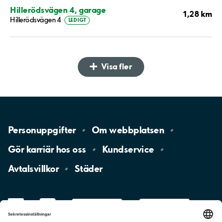
Hillerödsvägen 4, garage
1,28 km
Hillerödsvägen 4
LEDIGT
Visa fler
Personuppgifter
Om
webbplatsen
Gör karriär hos
oss
Kundservice
Avtalsvillkor
Städer
LinkedIn
YouTube
App
Store
Google
Play
aimo
Aimo
Charge