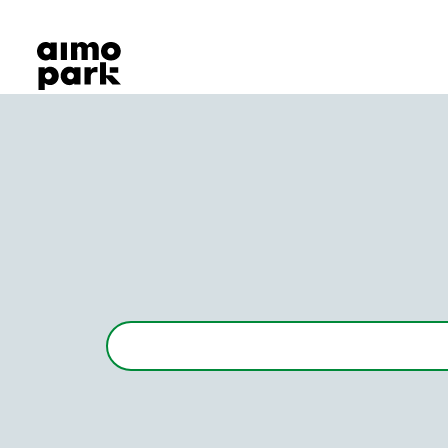
Våra produkter
Hitta parkering
Samarbete
Kundservice
Om Aimo Park