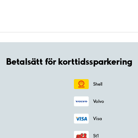
Betalsätt för korttidssparkering
Shell
Volvo
Visa
St1