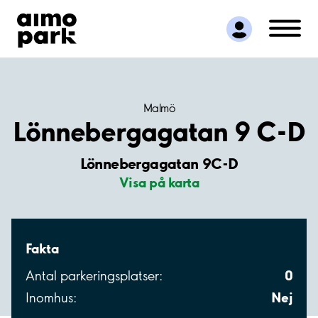
Hitta parkering
Samarbete
Kundservice
Om Aimo Park
Malmö
Lönnebergagatan 9 C-D
Lönnebergagatan 9C-D
Visa på karta
Fakta
0
Antal parkeringsplatser:
Nej
Inomhus: