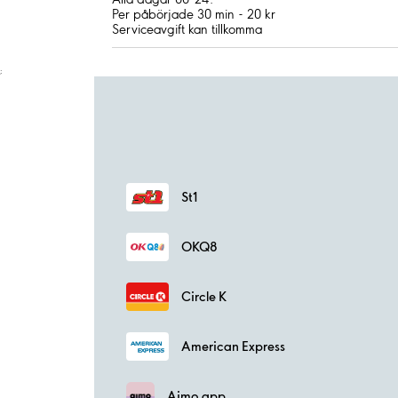
Per påbörjade 30 min - 20 kr
Serviceavgift kan tillkomma
;
St1
OKQ8
Circle K
American Express
Aimo app