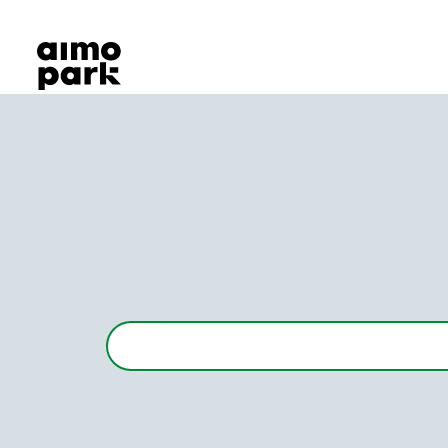
Våra produkter
Hitta parkering
Samarbete
Kundservice
Om Aimo Park