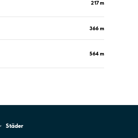
217 m
366 m
564 m
Städer