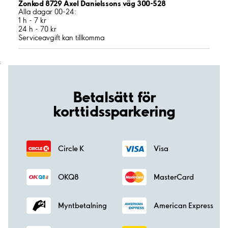
Zonkod 8729 Axel Danielssons väg 300-528
Alla dagar 00-24:
1 h - 7 kr
24 h - 70 kr
Serviceavgift kan tillkomma
;
Betalsätt för
korttidssparkering
Circle K
Visa
OKQ8
MasterCard
Myntbetalning
American Express