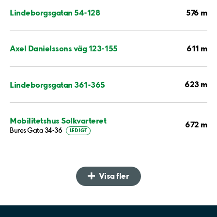
576 m
Lindeborgsgatan 54-128
611 m
Axel Danielssons väg 123-155
623 m
Lindeborgsgatan 361-365
Mobilitetshus Solkvarteret
672 m
Bures Gata 34-36
LEDIGT
Visa fler