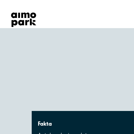
Våra produkter
Hitta parkering
Samarbete
Kundservice
Om Aimo Park
Fakta