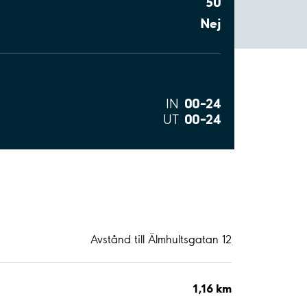
50
Nej
00–24
IN
00–24
UT
Avstånd till Älmhultsgatan 12
1,16 km