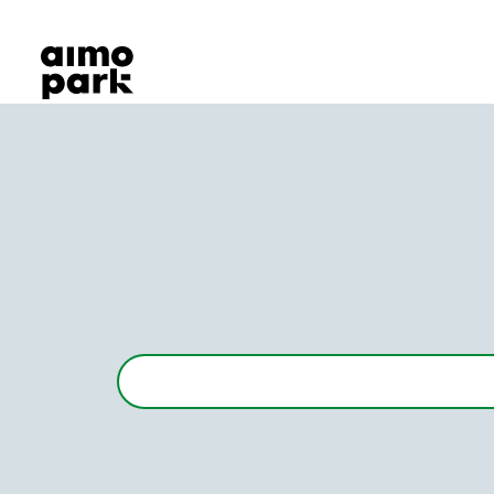
Våra produkter
Hitta parkering
Samarbete
Kundservice
Om Aimo Park