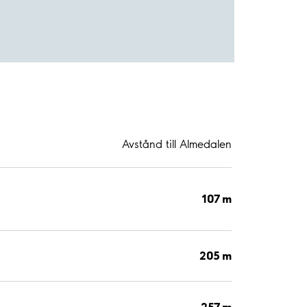
Avstånd till Almedalen
107 m
205 m
257 m