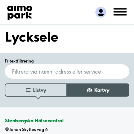
Hitta parkering
Samarbete
Kundservice
Lycksele
Om Aimo Park
Fritextfiltrering
Listvy
Kartvy
Stenbergska Hälsocentral
Johan Skyttes väg 6