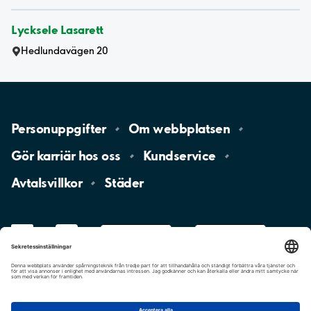
Lycksele Lasarett
Hedlundavägen 20
Personuppgifter
Om
webbplatsen
Gör karriär hos
oss
Kundservice
Avtalsvillkor
Städer
LinkedIn
YouTube
App
Store
Google
Play
aimo
Aimo
Charge