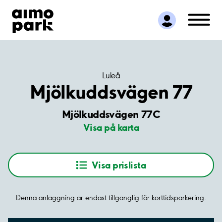
Hitta parkering
Samarbete
Kundservice
Om Aimo Park
Luleå
Mjölkuddsvägen 77
Mjölkuddsvägen 77C
Visa på karta
Visa prislista
Denna anläggning är endast tillgänglig för korttidsparkering.