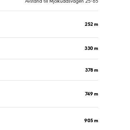
Avstånd till Mjölkuddsvägen 25-65
252 m
330 m
378 m
749 m
905 m