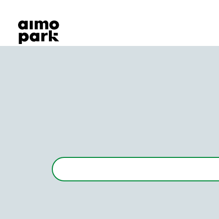
Våra produkter
Hitta parkering
Samarbete
Kundservice
Om Aimo Park