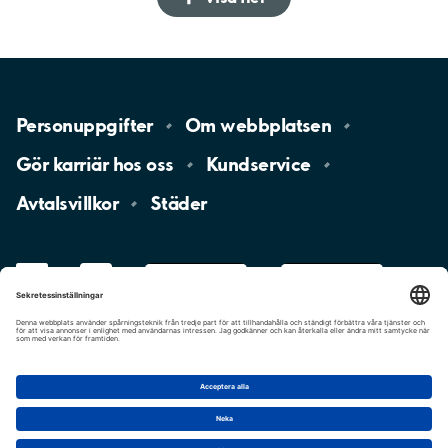
Personuppgifter
Om
webbplatsen
Gör karriär hos
oss
Kundservice
Avtalsvillkor
Städer
LinkedIn
YouTube
App
Store
Google
Play
aimo
Aimo
Charge
Cookie-inställningar