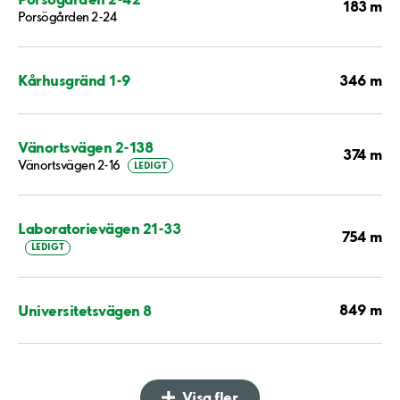
183 m
Porsögården 2-24
346 m
Kårhusgränd 1-9
Vänortsvägen 2-138
374 m
Vänortsvägen 2-16
LEDIGT
Laboratorievägen 21-33
754 m
LEDIGT
849 m
Universitetsvägen 8
Visa fler