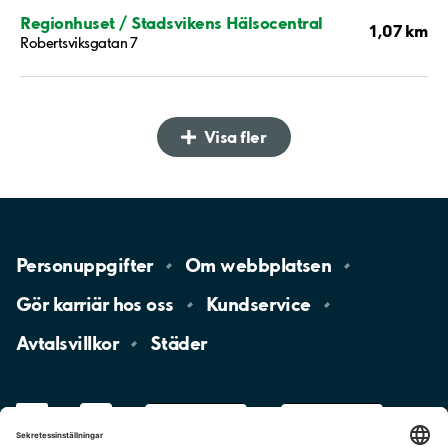
Regionhuset / Stadsvikens Hälsocentral
1,07 km
Robertsviksgatan 7
Visa fler
Personuppgifter
Om
webbplatsen
Gör karriär hos
oss
Kundservice
Avtalsvillkor
Städer
LinkedIn
YouTube
App
Store
Google
Play
aimo
Aimo
Charge