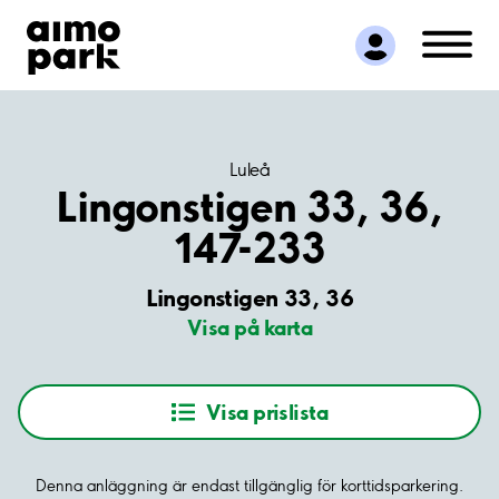
Hitta parkering
Samarbete
Kundservice
Om Aimo Park
Luleå
Lingonstigen 33, 36,
147-233
Lingonstigen 33, 36
Visa på karta
Visa prislista
Denna anläggning är endast tillgänglig för korttidsparkering.