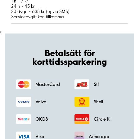
1 h - 7 kr
24 h - 45 kr
30 dygn - 635 kr (ej via SMS)
Serviceavgift kan tillkomma
;
Betalsätt för
korttidssparkering
MasterCard
St1
Volvo
Shell
OKQ8
Circle K
Visa
Aimo app