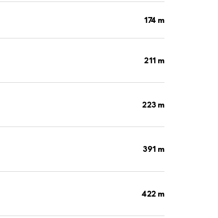
174 m
211 m
223 m
391 m
422 m