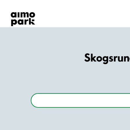
Våra produkter
Hitta parkering
Samarbete
Kundservice
Om Aimo Park
Skogsrun