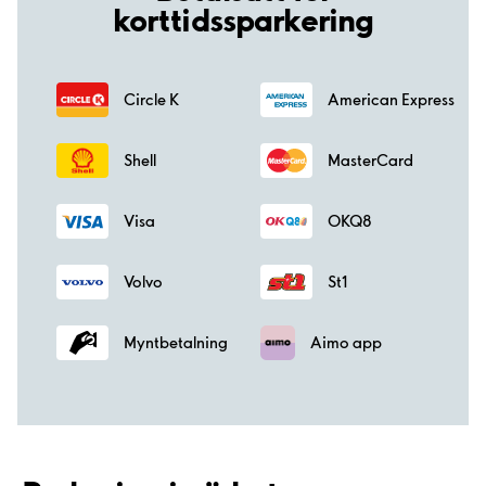
korttidssparkering
Circle K
American Express
Shell
MasterCard
Visa
OKQ8
Volvo
St1
Myntbetalning
Aimo app