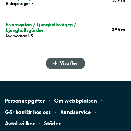
Biskopsvägen 7
Kvarngatan / Ljunghällsvägen /
395 m
Ljunghällsgården
Kvarngatan 1-5
Visa fler
Personuppgifter
Om
webbplatsen
Gör karriär hos
oss
Kundservice
Avtalsvillkor
Städer