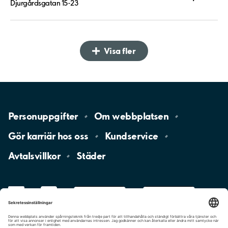
Djurgårdsgatan 15-23
Visa fler
Personuppgifter
Om
webbplatsen
Gör karriär hos
oss
Kundservice
Avtalsvillkor
Städer
LinkedIn
YouTube
App
Store
Google
Play
aimo
Aimo
Charge