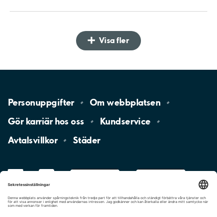
Visa fler
Personuppgifter
Om
webbplatsen
Gör karriär hos
oss
Kundservice
Avtalsvillkor
Städer
LinkedIn
YouTube
App
Store
Google
Play
aimo
Aimo
Charge