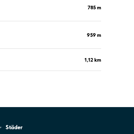
785 m
959 m
1,12 km
Städer