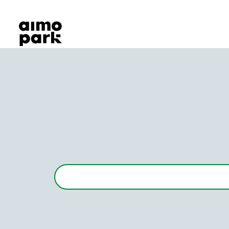
Våra produkter
Hitta parkering
Samarbete
Kundservice
Om Aimo Park