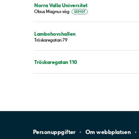
Norra Valla Universitet
Olaus Magnus väg
LEDIGT
Lambohovshallen
Tröskaregatan 79
Tröskaregatan 110
Personuppgifter
Om
webbplatsen