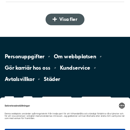
Visa fler
Personuppgifter
Om
webbplatsen
Gör karriär hos
oss
Kundservice
Avtalsvillkor
Städer
LinkedIn
YouTube
App
Store
Google
Play
aimo
Aimo
Charge