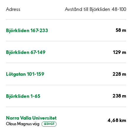
Adress
Avstånd till Björkliden 48-100
58 m
Björkliden 167-233
129 m
Björkliden 67-149
228 m
Lötgatan 101-159
238 m
Björkliden 1-65
Norra Valla Universitet
4,68 km
Olaus Magnus väg
LEDIGT