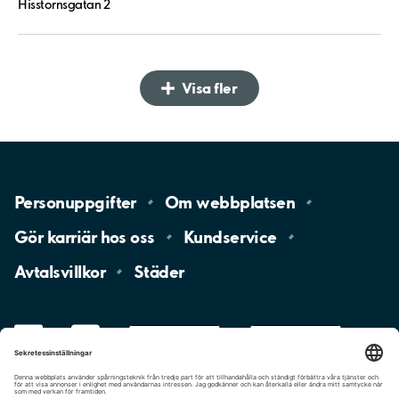
Hisstornsgatan 2
Visa fler
Personuppgifter
Om
webbplatsen
Gör karriär hos
oss
Kundservice
Avtalsvillkor
Städer
LinkedIn
YouTube
App
Store
Google
Play
aimo
Aimo
Charge