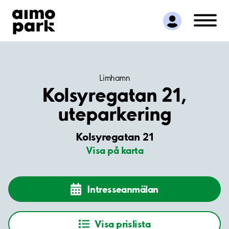
Hitta parkering
Samarbete
Kundservice
Om Aimo Park
Limhamn
Kolsyregatan 21,
uteparkering
Kolsyregatan 21
Visa på karta
Intresseanmälan
Visa prislista