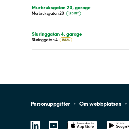
Murbruksgatan 20, garage
Murbruksgatan 20
LEDIGT
Sluringgatan 4, garage
Sluringgatan 4
FÅTAL
Personuppgifter
Om
webbplatsen
LinkedIn
YouTube
App
Store
Google
Play