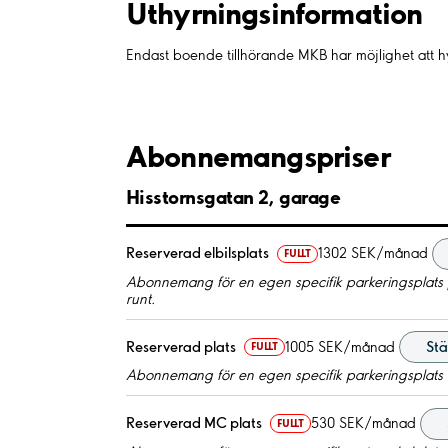
Uthyrnings­information
Endast boende tillhörande MKB har möjlighet att hyr
Abonnemangspriser
Hisstornsgatan 2, garage
Reserverad elbilsplats
1302 SEK/månad
FULLT
Abonnemang för en egen specifik parkeringsplats
runt.
Reserverad plats
1005 SEK/månad
Stäl
FULLT
Abonnemang för en egen specifik parkeringsplats
Reserverad MC plats
530 SEK/månad
FULLT