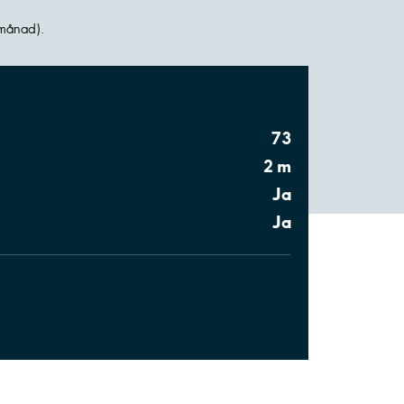
 månad).
73
2 m
Ja
Ja