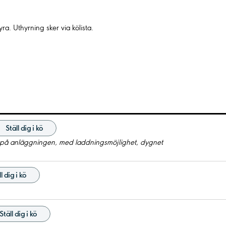
a. Uthyrning sker via kölista.
Ställ dig i kö
 på anläggningen, med laddningsmöjlighet, dygnet
l dig i kö
Ställ dig i kö