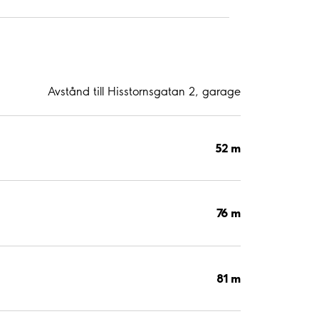
Avstånd till Hisstornsgatan 2, garage
52 m
76 m
81 m