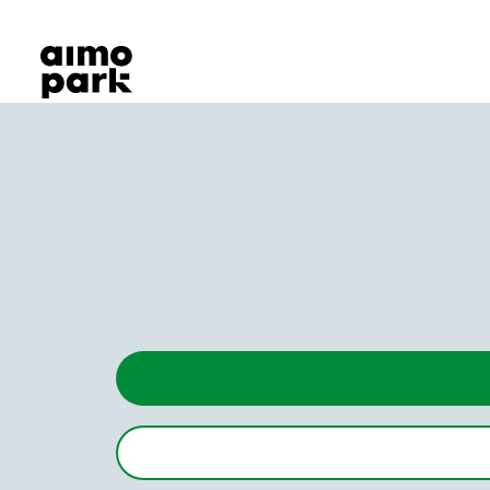
Våra produkter
Hitta parkering
Samarbete
Kundservice
Om Aimo Park