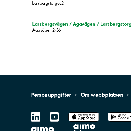
Larsbergstorget 2
Larsbergsvägen / Agavägen / Larsbergstorg
Agavägen 2-36
Personuppgifter
Om
webbplatsen
LinkedIn
YouTube
App
Store
Google
Play
aimo
Aimo
Charge