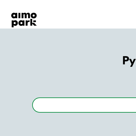
Våra produkter
Hitta parkering
Samarbete
Kundservice
Om Aimo Park
Py