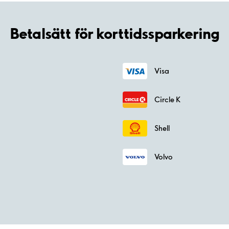
Betalsätt för korttidssparkering
Visa
Circle K
Shell
Volvo