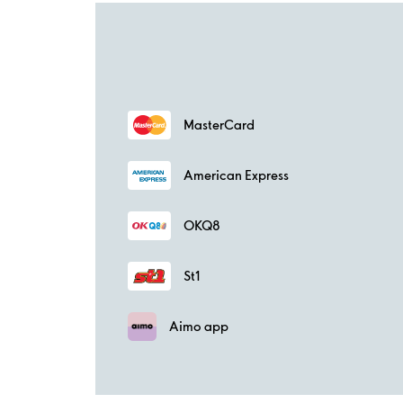
MasterCard
American Express
OKQ8
St1
Aimo app