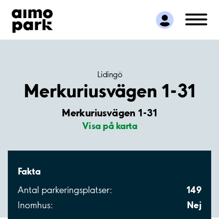
Hitta parkering
Samarbete
Kundservice
Om Aimo Park
Lidingö
Merkuriusvägen 1-31
Merkuriusvägen 1-31
Visa på karta
Fakta
149
Antal parkeringsplatser:
Nej
Inomhus: