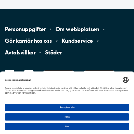
Personuppgifter
Om
webbplatsen
Gör karriär hos
oss
Kundservice
Avtalsvillkor
Städer
LinkedIn
YouTube
App
Store
Google
Play
aimo
Aimo
Charge
Cookie-inställningar