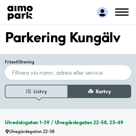
Hitta parkering
Samarbete
Kundservice
Parkering Kungälv
Om Aimo Park
Fritextfiltrering
Listvy
Kartvy
Ulvedalsgatan 1-39 / Ulvegärdegatan 22-58, 25-49
Ulvegärdegatan 22-58