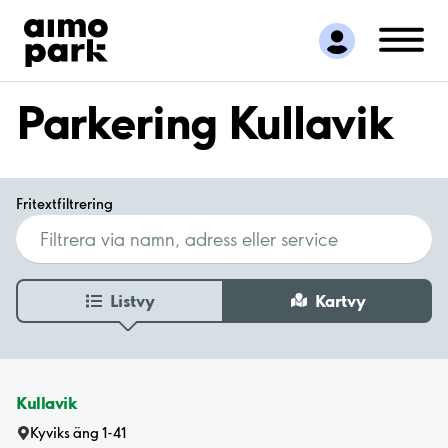
Hitta parkering
Samarbete
Kundservice
Parkering Kullavik
Om Aimo Park
Fritextfiltrering
Listvy
Kartvy
Kullavik
Kyviks äng 1-41