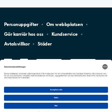
Personuppgifter
Om
webbplatsen
Gör karriär hos
oss
Kundservice
Avtalsvillkor
Städer
LinkedIn
YouTube
App
Store
Google
Play
aimo
Aimo
Charge
Cookie-inställningar