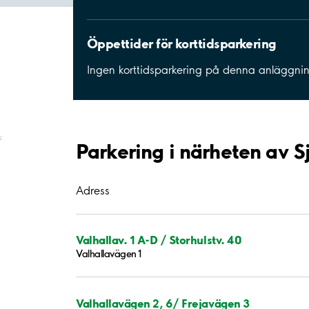
Öppettider för korttidsparkering
Ingen korttidsparkering på denna anläggni
;
Parkering i närheten av 
Adress
Valhallav. 1 A-D / Storhulstv. 40
Valhallavägen 1
Valhallavägen 2, 6/ Frejavägen 3