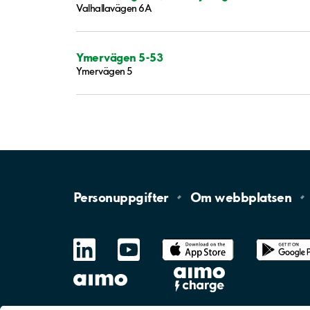
Valhallavägen 6A
Ymervägen 5-53
Ymervägen 5
Personuppgifter
Om
webbplatsen
LinkedIn
YouTube
App
Store
Google
Play
aimo
Aimo
Charge