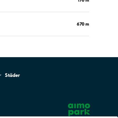
670 m
Städer