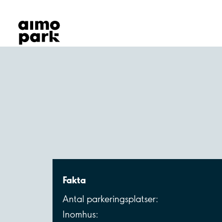
Våra produkter
Hitta parkering
Samarbete
Kundservice
Om Aimo Park
Fakta
Antal parkeringsplatser:
Inomhus: