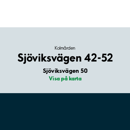
Kolmården
Sjöviksvägen 42-52
Sjöviksvägen 50
Visa på karta