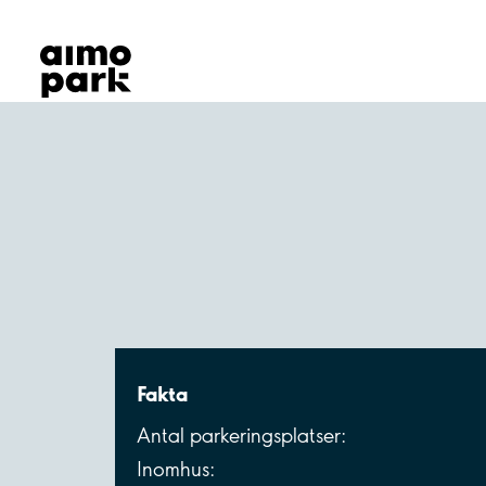
Våra produkter
Hitta parkering
Samarbete
Kundservice
Om Aimo Park
Fakta
Antal parkeringsplatser:
Inomhus: