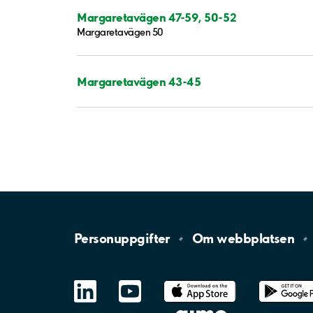
Margaretavägen 47-59, 50-52
Margaretavägen 50
Margaretavägen 43-45
Personuppgifter
Om
webbplatsen
LinkedIn
YouTube
App
Store
Google
Play
aimo
Aimo
Charge