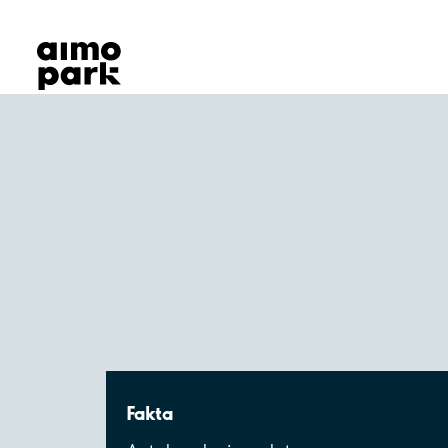
Våra produkter
Hitta parkering
Samarbete
Kundservice
Om Aimo Park
Fakta