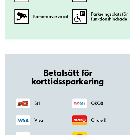
Parkeringsplats för
Kamera­övervakat
funktionshindrade
Betalsätt för
korttidssparkering
St1
OKQ8
Visa
Circle K