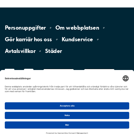
Personuppgifter
Om
webbplatsen
Gör karriär hos
oss
Kundservice
Avtalsvillkor
Städer
LinkedIn
YouTube
App
Store
Google
Play
aimo
Aimo
Charge
Cookie-inställningar