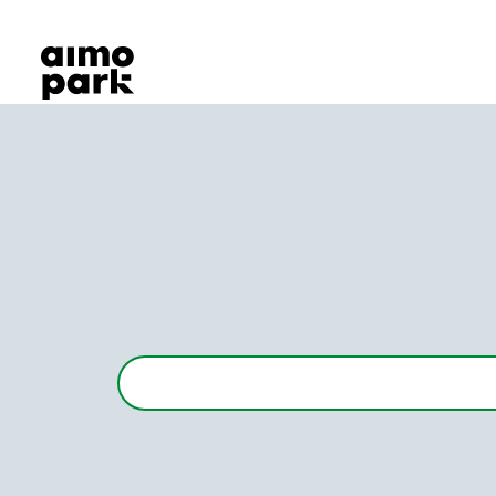
Våra produkter
Hitta parkering
Samarbete
Kundservice
Om Aimo Park