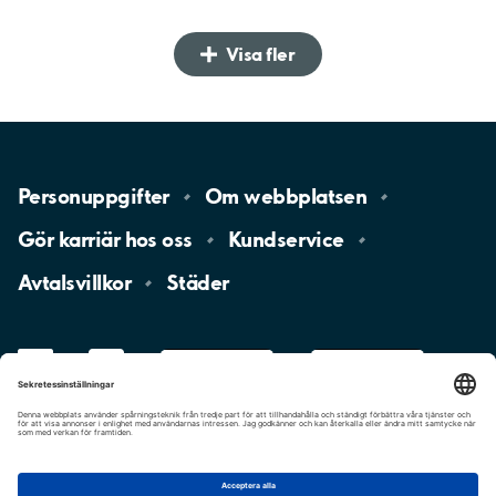
Visa fler
Personuppgifter
Om
webbplatsen
Gör karriär hos
oss
Kundservice
Avtalsvillkor
Städer
LinkedIn
YouTube
App
Store
Google
Play
aimo
Aimo
Charge