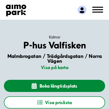
Hitta parkering
Samarbete
Kundservice
Om Aimo Park
Kalmar
P-hus Valfisken
Malmbrogatan / Trädgårdsgatan / Norra
Vägen
Visa på karta
Boka långtidsplats
Visa prislista