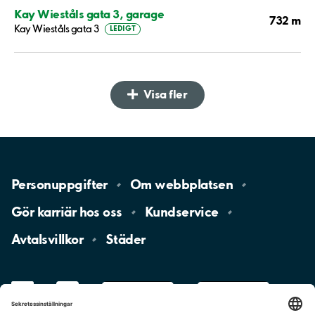
Kay Wieståls gata 3, garage
732 m
Kay Wieståls gata 3
LEDIGT
Visa fler
Personuppgifter
Om
webbplatsen
Gör karriär hos
oss
Kundservice
Avtalsvillkor
Städer
LinkedIn
YouTube
App
Store
Google
Play
aimo
Aimo
Charge