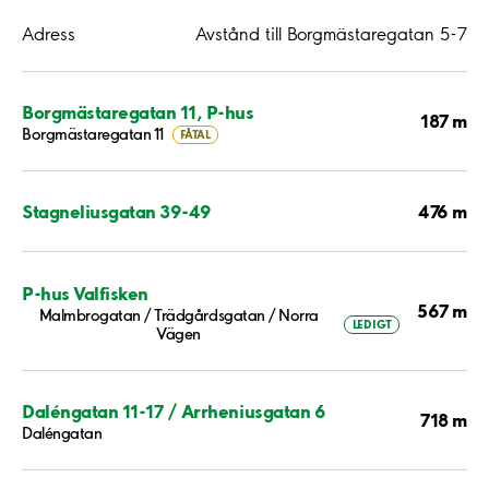
Adress
Avstånd till Borgmästaregatan 5-7
Borgmästaregatan 11, P-hus
187 m
Borgmästaregatan 11
FÅTAL
476 m
Stagneliusgatan 39-49
P-hus Valfisken
567 m
Malmbrogatan / Trädgårdsgatan / Norra
LEDIGT
Vägen
Daléngatan 11-17 / Arrheniusgatan 6
718 m
Daléngatan