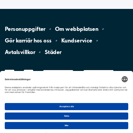
Personuppgifter
Om
webbplatsen
Gör karriär hos
oss
Kundservice
Avtalsvillkor
Städer
LinkedIn
YouTube
App
Store
Google
Play
aimo
Aimo
Charge
Cookie-inställningar