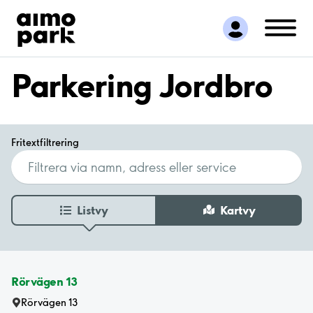
Hitta parkering
Samarbete
Kundservice
Parkering Jordbro
Om Aimo Park
Fritextfiltrering
Listvy
Kartvy
Rörvägen 13
Rörvägen 13