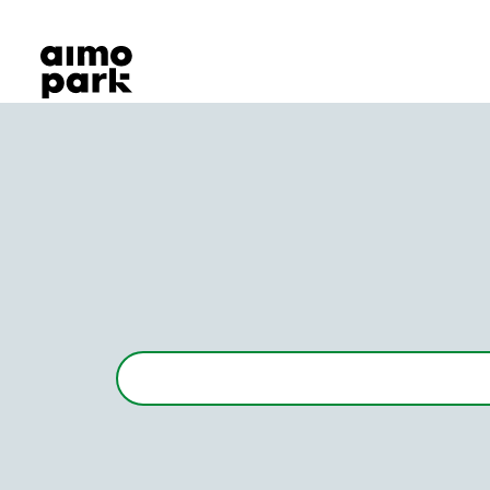
Våra produkter
Hitta parkering
Samarbete
Kundservice
Om Aimo Park