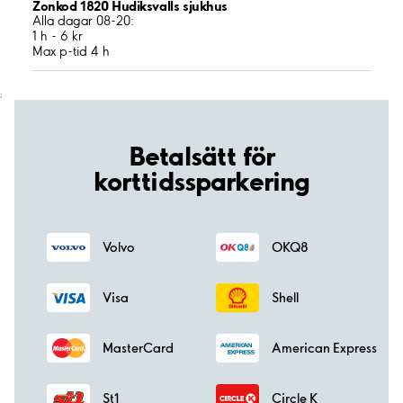
Zonkod 1820 Hudiksvalls sjukhus
Alla dagar 08-20:
1 h - 6 kr
Max p-tid 4 h
;
Betalsätt för
korttidssparkering
Volvo
OKQ8
Visa
Shell
MasterCard
American Express
St1
Circle K