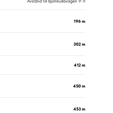
Avstånd till Björnkullavägen 9-11
196 m
302 m
412 m
450 m
453 m