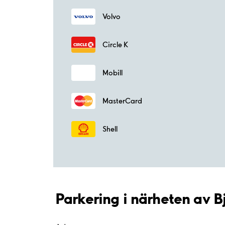
Volvo
Circle K
Mobill
MasterCard
Shell
Parkering i närheten av B