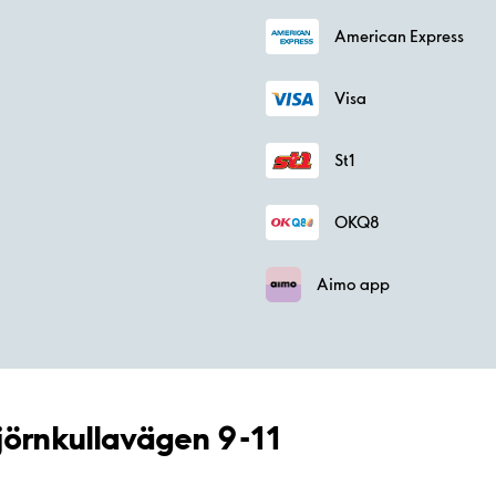
American Express
Visa
St1
OKQ8
Aimo app
jörnkullavägen 9-11