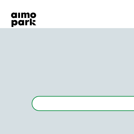
Våra produkter
Hitta parkering
Samarbete
Kundservice
Om Aimo Park