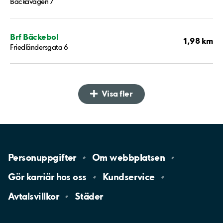
Backavägen 7
Brf Bäckebol
1,98 km
Friedländersgata 6
Visa fler
Personuppgifter
Om
webbplatsen
Gör karriär hos
oss
Kundservice
Avtalsvillkor
Städer