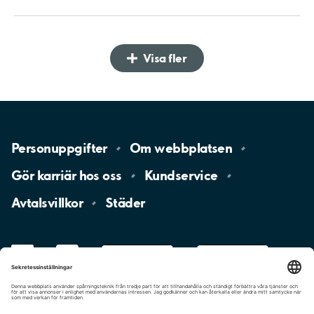
Visa fler
Personuppgifter
Om
webbplatsen
Gör karriär hos
oss
Kundservice
Avtalsvillkor
Städer
LinkedIn
YouTube
App
Store
Google
Play
aimo
Aimo
Charge