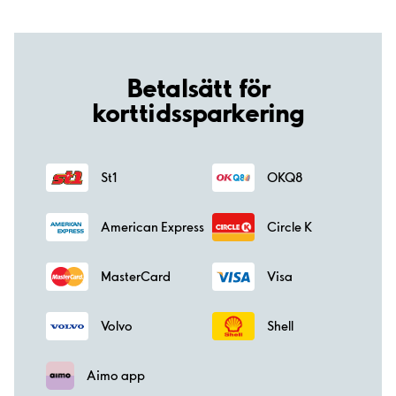
Betalsätt för
korttidssparkering
St1
OKQ8
American Express
Circle K
MasterCard
Visa
Volvo
Shell
Aimo app