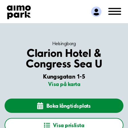
Hitta parkering
Samarbete
Kundservice
Om Aimo Park
Helsingborg
Clarion Hotel &
Congress Sea U
Kungsgatan 1-5
Visa på karta
Boka långtidsplats
Visa prislista