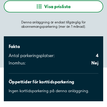
Visa prislista
Denna anläggning är endast tillgänglig för
abonnemangsparkering (mer än 1 månad).
Fakta
4
Antal parkeringsplatser:
Nej
Inomhus:
Öppettider för korttidsparkering
Ingen korttidsparkering på denna anläggning.