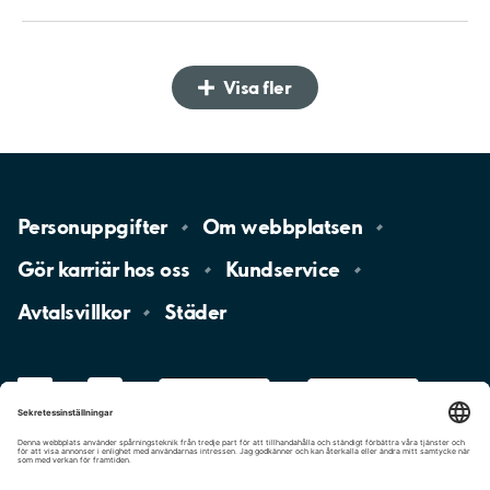
Visa fler
Personuppgifter
Om
webbplatsen
Gör karriär hos
oss
Kundservice
Avtalsvillkor
Städer
LinkedIn
YouTube
App
Store
Google
Play
aimo
Aimo
Charge