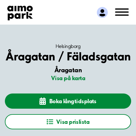
Hitta parkering
Samarbete
Kundservice
Om Aimo Park
Helsingborg
Åragatan / Fäladsgatan
Åragatan
Visa på karta
Boka långtidsplats
Visa prislista