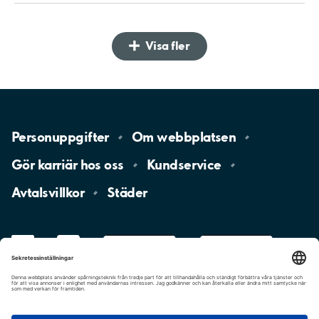
Visa fler
Personuppgifter
Om
webbplatsen
Gör karriär hos
oss
Kundservice
Avtalsvillkor
Städer
LinkedIn
YouTube
App
Store
Google
Play
aimo
Aimo
Charge