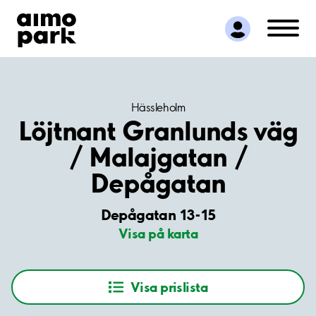
Hitta parkering
Samarbete
Kundservice
Om Aimo Park
Hässleholm
Löjtnant Granlunds väg
/ Malajgatan /
Depågatan
Depågatan 13-15
Visa på karta
Visa prislista