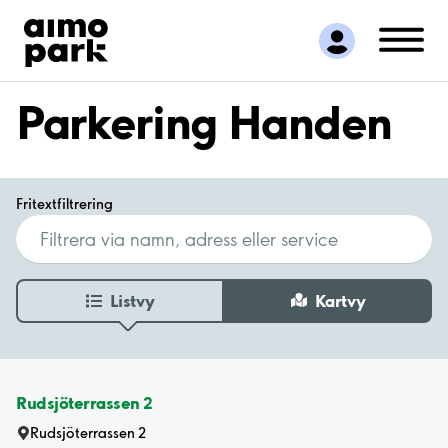
Hitta parkering
Samarbete
Kundservice
Parkering Handen
Om Aimo Park
Fritextfiltrering
Listvy
Kartvy
Rudsjöterrassen 2
Rudsjöterrassen 2